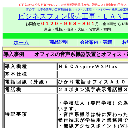
ﾋﾞｼﾞﾈｽﾌｫﾝおやじが御社のスマフォ連携等通信環境改善、通信コスト削減のお手伝い。ﾋﾞ
官公庁・大手企業等の工事実績多数！オフィス電話・ネットワーク機器LAN工
ビジネスフォン販売工事・ＬＡＮ
０１２０－９６３－８６１
お問合せ
月～金10時から18
東京・札幌・仙台・大阪・名古屋・福岡
ホーム
商品説明
会社案内・実績
お
導入事例 オフィスの音声系機器設置とオフィス・
導入機種
ＮＥＣAspireWXPlus
基本仕様
電話回線（外線）
ひかり電話オフィスＡ１０
電話機
２４ボタン漢字表示電話機
・学校法人（専門学校）の
います。
特記事項
・音声系機器は特に変わっ
受付端末が学生用と業務用
・無線アクセスポイント(Wi-