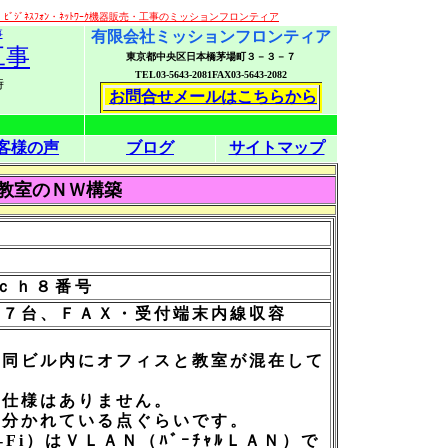
ｼﾞﾈｽﾌｫﾝ・ﾈｯﾄﾜｰｸ機器販売・工事のミッションフロンティア
事
有限会社ミッションフロンティア
工事
東京都中央区日本橋茅場町３－３－７
TEL03-5643-2081FAX03-5643-2082
時
お問合せメールはこちらから
客様の声
ブログ
サイトマップ
教室のＮＷ構築
ｃｈ８番号
３７台、ＦＡＸ・受付端末内線収容
為同ビル内にオフィスと教室が混在して
た仕様はありません。
で分かれている点ぐらいです。
Fi）はＶＬＡＮ（ﾊﾞｰﾁｬﾙＬＡＮ）で